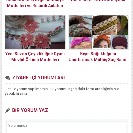
Modelleri ve Resimli Anlatım
Yapılışı
Yeni Sezon Çeyizlik İğne Oyası
Kışın Soğukluğunu
Mevlüt Örtüsü Modelleri
Unutturacak Müthiş Saç Bandı
Örgü Modelleri
ZİYARETÇİ YORUMLARI
Henüz yorum yapılmamış. İlk yorumu aşağıdaki form aracılığıyla siz
yapabilirsiniz.
BİR YORUM YAZ