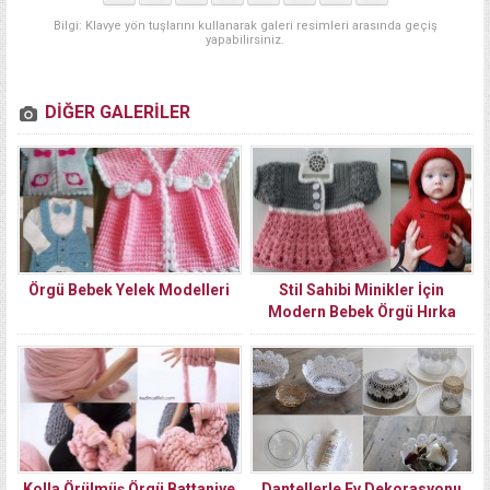
Bilgi: Klavye yön tuşlarını kullanarak galeri resimleri arasında geçiş
yapabilirsiniz.
DİĞER GALERİLER
Örgü Bebek Yelek Modelleri
Stil Sahibi Minikler İçin
Modern Bebek Örgü Hırka
Modelleri
Kolla Örülmüş Örgü Battaniye
Dantellerle Ev Dekorasyonu