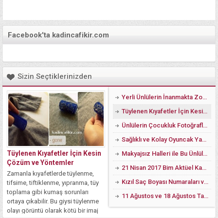
Facebook'ta kadincafikir.com
Sizin Seçtiklerinizden
Yerli Ünlülerin İnanmakta Zorlanacağınız Estetiksiz Görüntüleri
Tüylenen Kıyafetler İçin Kesin Çözüm ve Yöntemler
Ünlülerin Çocukluk Fotoğrafları Küçüklük Halleri
Sağlıklı ve Kolay Oyuncak Yapımı Resimli Anlatım Çoraptan Oyuncak Modelleri
Tüylenen Kıyafetler İçin Kesin
Makyajsız Halleri ile Bu Ünlüleri Görmek Hayal Kırıklığı Yaşatabilir
Çözüm ve Yöntemler
21 Nisan 2017 Bim Aktüel Kampanya ve Fırsatları
Zamanla kıyafetlerde tüylenme,
Kızıl Saç Boyası Numaraları ve Markaların Kızıl Boya Örnekleri
tifsime, tiftiklenme, yıpranma, tüy
toplama gibi kumaş sorunları
11 Ağustos ve 18 Ağustos Tarihleri Arasındaki Bim Fiyat Listesi 2017
ortaya çıkabilir. Bu giysi tüylenme
olayı görüntü olarak kötü bir imaj