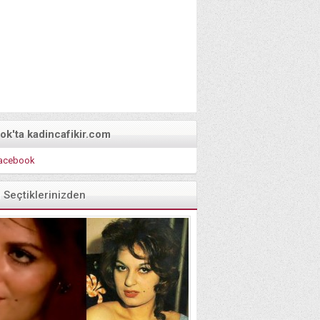
k'ta kadincafikir.com
acebook
n Seçtiklerinizden