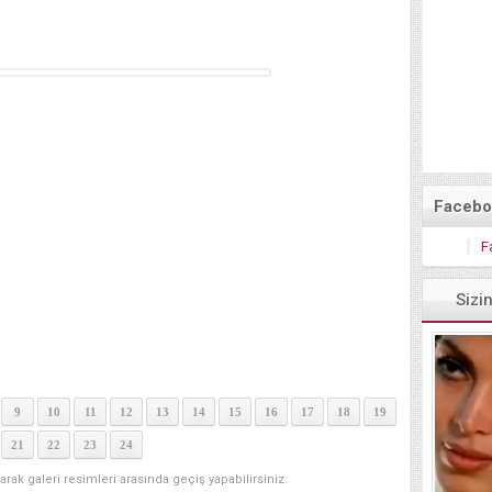
Faceboo
F
Sizi
9
10
11
12
13
14
15
16
17
18
19
21
22
23
24
narak galeri resimleri arasında geçiş yapabilirsiniz.