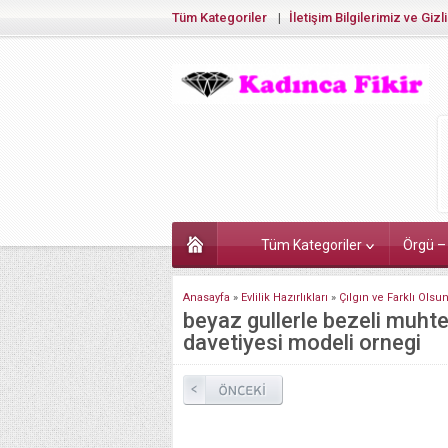
Tüm Kategoriler
İletişim Bilgilerimiz ve Gizli
Tüm Kategoriler
Örgü –
Anasayfa
»
Evlilik Hazırlıkları
»
Çılgın ve Farklı Olsu
beyaz gullerle bezeli muht
davetiyesi modeli ornegi