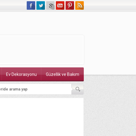
Ev Dekorasyonu
Güzellik ve Bakım