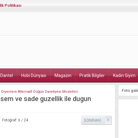
lik Politikası
 Dantel
Hobi Dünyası
Magazin
Pratik Bilgiler
Kadın Giyim
n Diyenlere Alternatif Düğün Davetiyesi Modelleri
esem ve sade guzellik ile dugun
Fotoğraf: 6 / 24