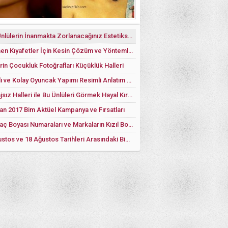
Yerli Ünlülerin İnanmakta Zorlanacağınız Estetiksiz Görüntüleri
Tüylenen Kıyafetler İçin Kesin Çözüm ve Yöntemler
rin Çocukluk Fotoğrafları Küçüklük Halleri
Sağlıklı ve Kolay Oyuncak Yapımı Resimli Anlatım Çoraptan Oyuncak Modelleri
Makyajsız Halleri ile Bu Ünlüleri Görmek Hayal Kırıklığı Yaşatabilir
an 2017 Bim Aktüel Kampanya ve Fırsatları
Kızıl Saç Boyası Numaraları ve Markaların Kızıl Boya Örnekleri
11 Ağustos ve 18 Ağustos Tarihleri Arasındaki Bim Fiyat Listesi 2017