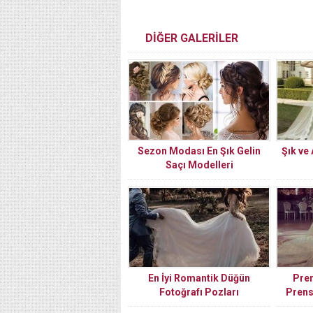
DİĞER GALERİLER
Sezon Modası En Şık Gelin
Şık ve 
Saçı Modelleri
En İyi Romantik Düğün
Pren
Fotoğrafı Pozları
Prens