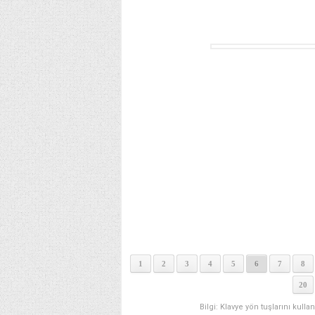
1
2
3
4
5
6
7
8
20
Bilgi: Klavye yön tuşlarını kulla