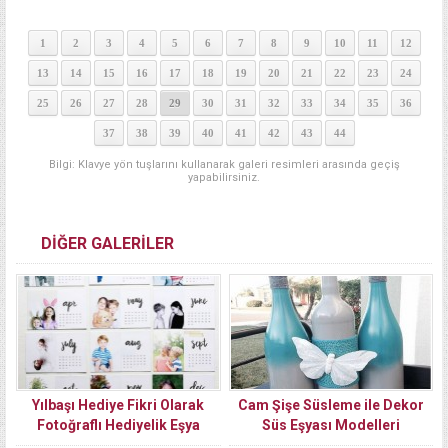
1
2
3
4
5
6
7
8
9
10
11
12
13
14
15
16
17
18
19
20
21
22
23
24
25
26
27
28
29
30
31
32
33
34
35
36
37
38
39
40
41
42
43
44
Bilgi: Klavye yön tuşlarını kullanarak galeri resimleri arasında geçiş
yapabilirsiniz.
DİĞER GALERİLER
Yılbaşı Hediye Fikri Olarak
Cam Şişe Süsleme ile Dekor
Fotoğraflı Hediyelik Eşya
Süs Eşyası Modelleri
Önerileri