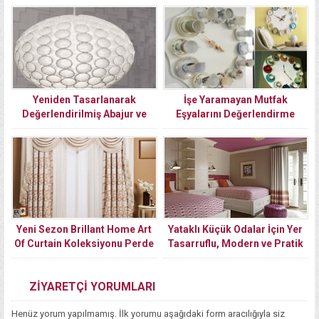
Yeniden Tasarlanarak
İşe Yaramayan Mutfak
Değerlendirilmiş Abajur ve
Eşyalarını Değerlendirme
Avize Modelleri
Yöntemleri
Yeni Sezon Brillant Home Art
Yataklı Küçük Odalar İçin Yer
Of Curtain Koleksiyonu Perde
Tasarruflu, Modern ve Pratik
Seti Modelleri
Dekorasyon Tavsiyeleri
ZİYARETÇİ YORUMLARI
Henüz yorum yapılmamış. İlk yorumu aşağıdaki form aracılığıyla siz