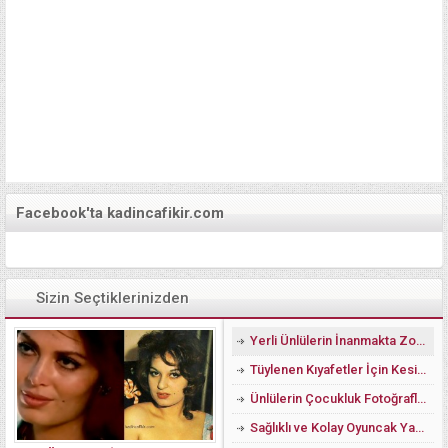
Facebook'ta kadincafikir.com
Sizin Seçtiklerinizden
Yerli Ünlülerin İnanmakta Zorlanacağınız Estetiksiz Görüntüleri
Tüylenen Kıyafetler İçin Kesin Çözüm ve Yöntemler
Ünlülerin Çocukluk Fotoğrafları Küçüklük Halleri
Sağlıklı ve Kolay Oyuncak Yapımı Resimli Anlatım Çoraptan Oyuncak Modelleri